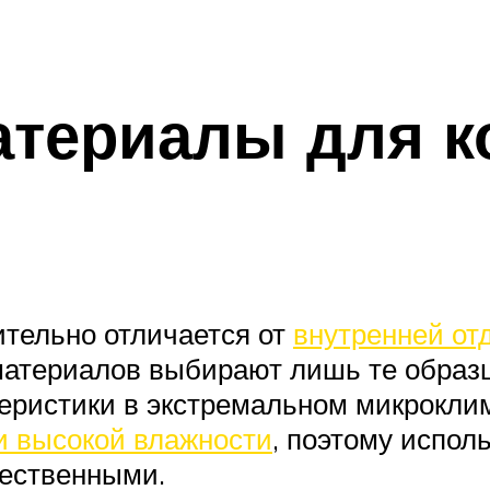
атериалы для к
ительно отличается от
внутренней от
материалов выбирают лишь те образц
еристики в экстремальном микроклим
и высокой влажности
, поэтому испо
чественными.