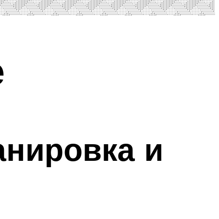
е
анировка и