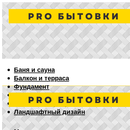
Баня и сауна
Балкон и терраса
Фундамент
Ворота и забор
Дизайн интерьера
Ландшафтный дизайн