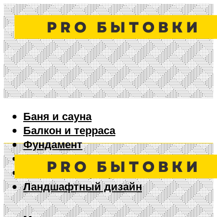
Баня и сауна
Балкон и терраса
Фундамент
Ворота и забор
Дизайн интерьера
Ландшафтный дизайн