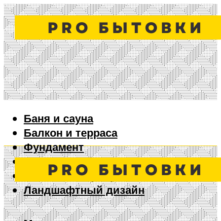
Баня и сауна
Балкон и терраса
Фундамент
Ворота и забор
Дизайн интерьера
Ландшафтный дизайн