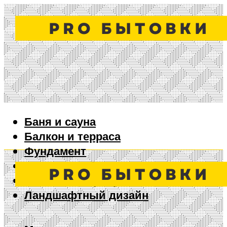
Баня и сауна
Балкон и терраса
Фундамент
Ворота и забор
Дизайн интерьера
Ландшафтный дизайн