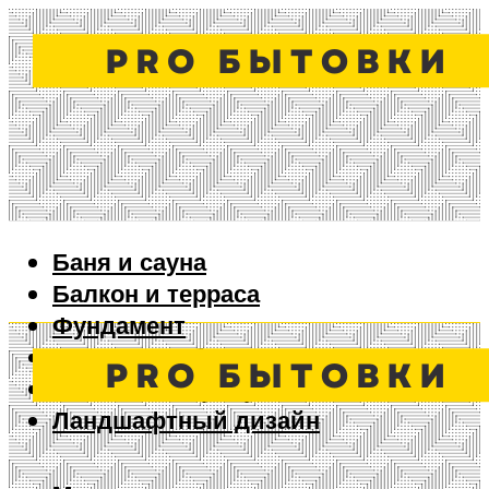
Баня и сауна
Балкон и терраса
Фундамент
Ворота и забор
Дизайн интерьера
Ландшафтный дизайн