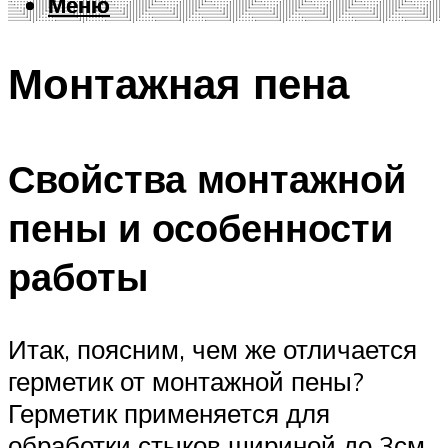
Меню
Меню
Монтажная пена
Свойства монтажной
пены и особенности
работы
Итак, поясним, чем же отличается
герметик от монтажной пены?
Герметик применяется для
обработки стыков шириной до 3см,