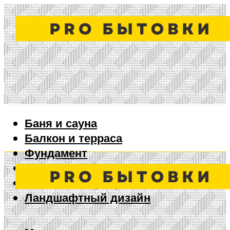
Баня и сауна
Балкон и терраса
Фундамент
Ворота и забор
Дизайн интерьера
Ландшафтный дизайн