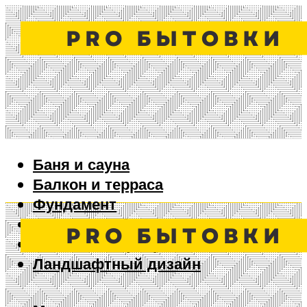
Баня и сауна
Балкон и терраса
Фундамент
Ворота и забор
Дизайн интерьера
Ландшафтный дизайн