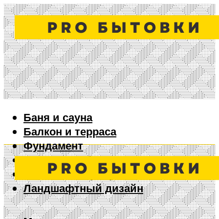
Баня и сауна
Балкон и терраса
Фундамент
Ворота и забор
Дизайн интерьера
Ландшафтный дизайн