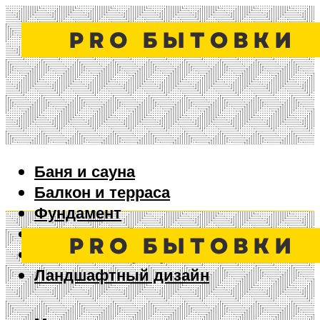
Баня и сауна
Балкон и терраса
Фундамент
Ворота и забор
Дизайн интерьера
Ландшафтный дизайн