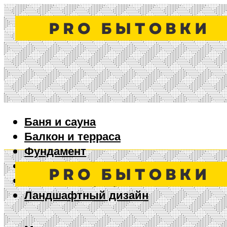
Баня и сауна
Балкон и терраса
Фундамент
Ворота и забор
Дизайн интерьера
Ландшафтный дизайн