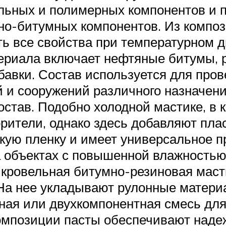
льных и полимерных компонентов и п
но-битумных компонентов. Из компо
ть все свойства при температурном 
ериала включает нефтяные битумы, р
авки. Состав используется для про
 и сооружений различного назначени
став. Подобно холодной мастике, в 
орители, однако здесь добавляют пл
йкую пленку и имеет универсальное п
а объектах с повышенной влажностью
о кровельная битумно-резиновая маст
На нее укладывают рулонные материа
ная или двухкомпонентная смесь для
композиции пасты обеспечивают над