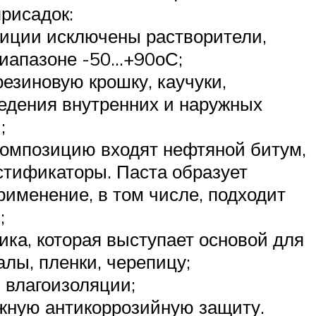
рисадок:
зиции исключены растворители,
диапазоне -50…+90оС;
езиновую крошку, каучуки,
ведения внутренних и наружных
;
композицию входят нефтяной битум,
астификаторы. Паста образует
рименение, в том числе, подходит
;
ика, которая выступает основой для
лы, пленки, черепицу;
 влагоизоляции;
ежную антикоррозийную защиту.