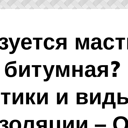
зуется маст
 битумная?
тики и вид
золяции – 