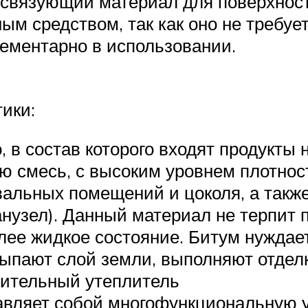
й связующий материал для поверхност
м средством, так как оно не требуе
лементарно в использовании.
ики:
, в состав которого входят продукты
ую смесь, с высоким уровнем плотнос
вальных помещений и цоколя, а такж
санузел). Данный материал не терпит
олее жидкое состояние. Битум нуждае
сыпают слой земли, выполняют отдел
нительный утеплитель
авляет собой многофункциональную 