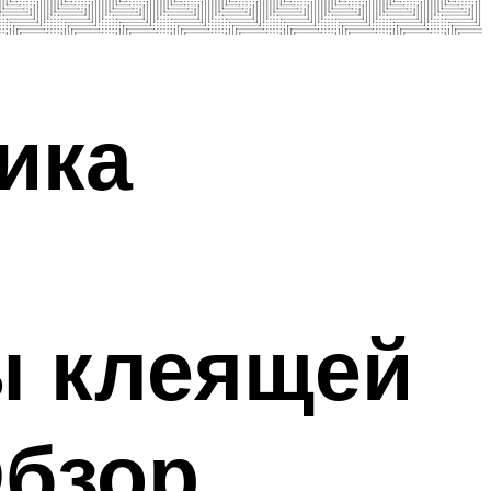
ика
ы клеящей
Обзор