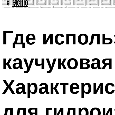
Меню
Меню
Где исполь
каучуковая
Характерис
для гидрои