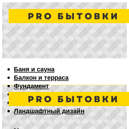
Баня и сауна
Балкон и терраса
Фундамент
Ворота и забор
Дизайн интерьера
Ландшафтный дизайн