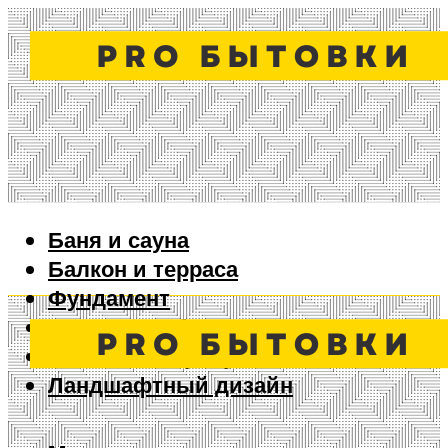
Баня и сауна
Балкон и терраса
Фундамент
Ворота и забор
Дизайн интерьера
Ландшафтный дизайн