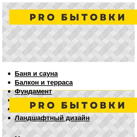
Баня и сауна
Балкон и терраса
Фундамент
Ворота и забор
Дизайн интерьера
Ландшафтный дизайн