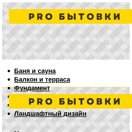
Баня и сауна
Балкон и терраса
Фундамент
Ворота и забор
Дизайн интерьера
Ландшафтный дизайн