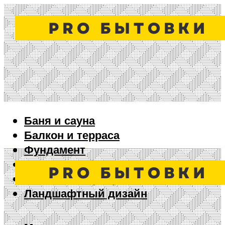
Баня и сауна
Балкон и терраса
Фундамент
Ворота и забор
Дизайн интерьера
Ландшафтный дизайн