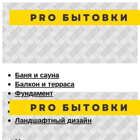
Баня и сауна
Балкон и терраса
Фундамент
Ворота и забор
Дизайн интерьера
Ландшафтный дизайн