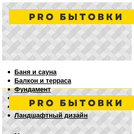
Баня и сауна
Балкон и терраса
Фундамент
Ворота и забор
Дизайн интерьера
Ландшафтный дизайн