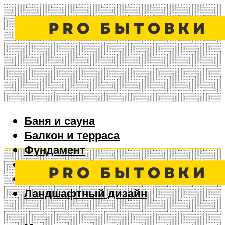
Баня и сауна
Балкон и терраса
Фундамент
Ворота и забор
Дизайн интерьера
Ландшафтный дизайн