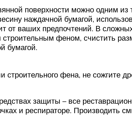
евянной поверхности можно одним из 
весину наждачной бумагой, использо
ит от ваших предпочтений. В сложны
я строительным феном, счистить раз
й бумагой.
и строительного фена, не сожгите д
редствах защиты – все реставрацион
очках и респираторе. Производить с