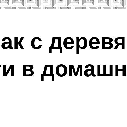
лак с дерев
ти в домаш