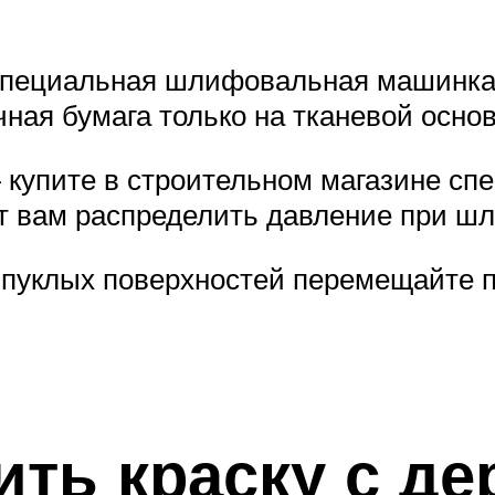
 специальная шлифовальная машинка
ная бумага только на тканевой основ
 купите в строительном магазине сп
ит вам распределить давление при ш
пуклых поверхностей перемещайте п
ить краску с д