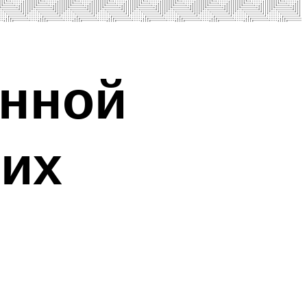
янной
них