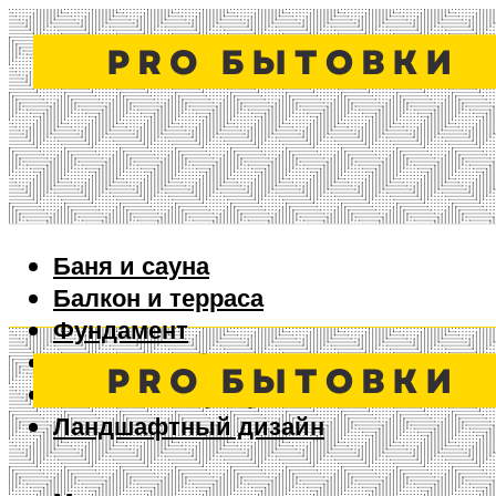
Баня и сауна
Балкон и терраса
Фундамент
Ворота и забор
Дизайн интерьера
Ландшафтный дизайн