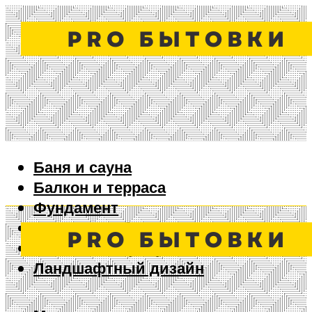
Баня и сауна
Балкон и терраса
Фундамент
Ворота и забор
Дизайн интерьера
Ландшафтный дизайн