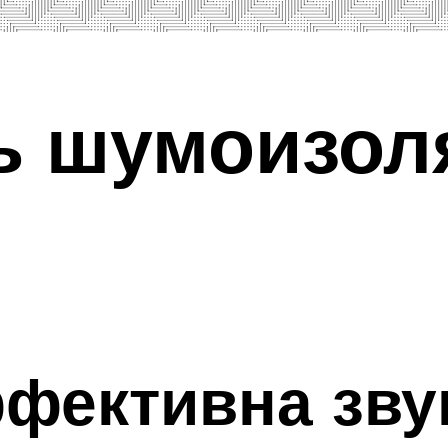
ь шумоизол
фективна зву