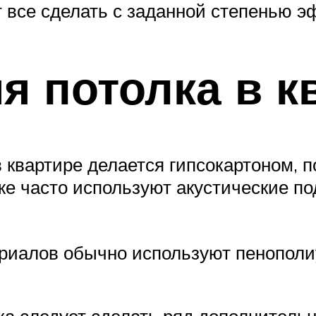
все сделать с заданной степенью э
 потолка в к
 квартире делается гипсокартоном, 
е часто используют акустические по
риалов обычно используют пенополи
а следует сделать ряд дополнительн