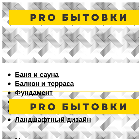
Баня и сауна
Балкон и терраса
Фундамент
Ворота и забор
Дизайн интерьера
Ландшафтный дизайн