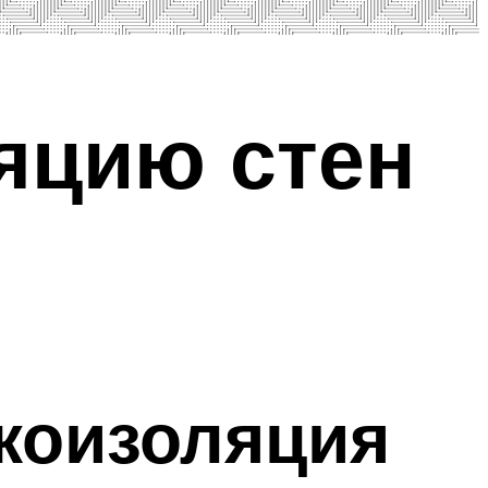
яцию стен
коизоляция