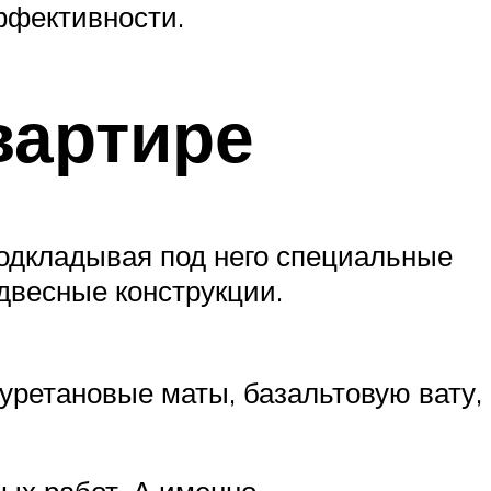
ффективности.
вартире
подкладывая под него специальные
двесные конструкции.
уретановые маты, базальтовую вату,
ых работ. А именно,