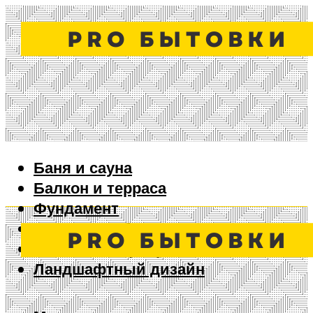
Баня и сауна
Балкон и терраса
Фундамент
Ворота и забор
Дизайн интерьера
Ландшафтный дизайн