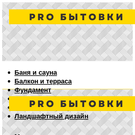
Баня и сауна
Балкон и терраса
Фундамент
Ворота и забор
Дизайн интерьера
Ландшафтный дизайн