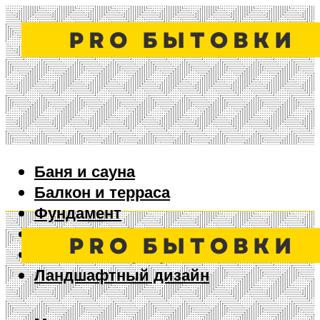
Баня и сауна
Балкон и терраса
Фундамент
Ворота и забор
Дизайн интерьера
Ландшафтный дизайн