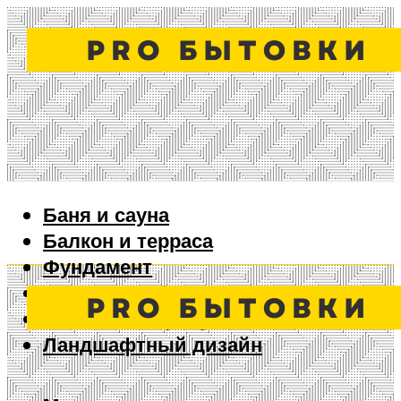
Баня и сауна
Балкон и терраса
Фундамент
Ворота и забор
Дизайн интерьера
Ландшафтный дизайн