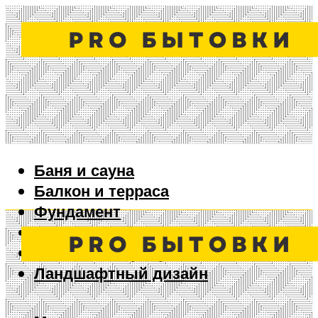
Баня и сауна
Балкон и терраса
Фундамент
Ворота и забор
Дизайн интерьера
Ландшафтный дизайн