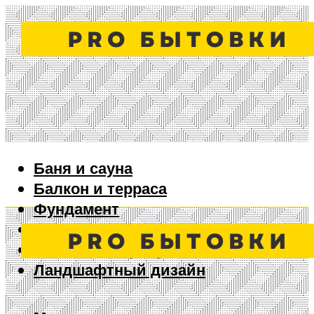
Баня и сауна
Балкон и терраса
Фундамент
Ворота и забор
Дизайн интерьера
Ландшафтный дизайн