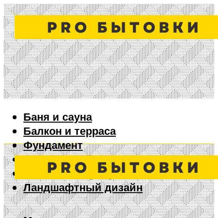
Баня и сауна
Балкон и терраса
Фундамент
Ворота и забор
Дизайн интерьера
Ландшафтный дизайн