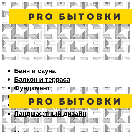
Баня и сауна
Балкон и терраса
Фундамент
Ворота и забор
Дизайн интерьера
Ландшафтный дизайн