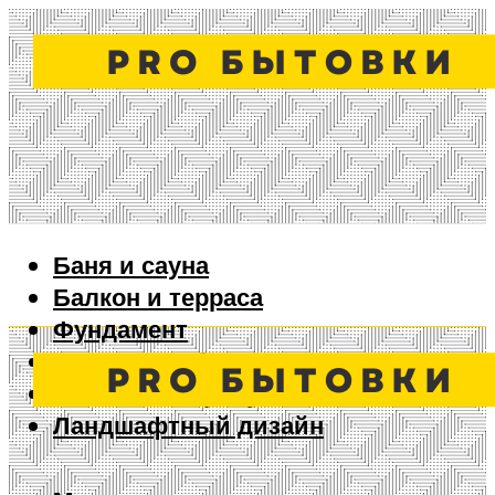
Баня и сауна
Балкон и терраса
Фундамент
Ворота и забор
Дизайн интерьера
Ландшафтный дизайн