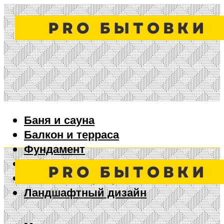
Баня и сауна
Балкон и терраса
Фундамент
Ворота и забор
Дизайн интерьера
Ландшафтный дизайн