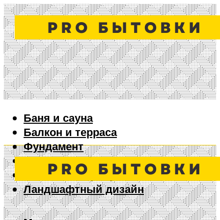
Баня и сауна
Балкон и терраса
Фундамент
Ворота и забор
Дизайн интерьера
Ландшафтный дизайн