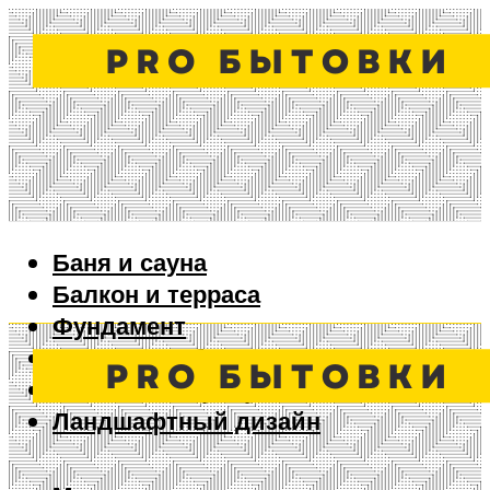
Баня и сауна
Балкон и терраса
Фундамент
Ворота и забор
Дизайн интерьера
Ландшафтный дизайн