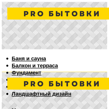
Баня и сауна
Балкон и терраса
Фундамент
Ворота и забор
Дизайн интерьера
Ландшафтный дизайн