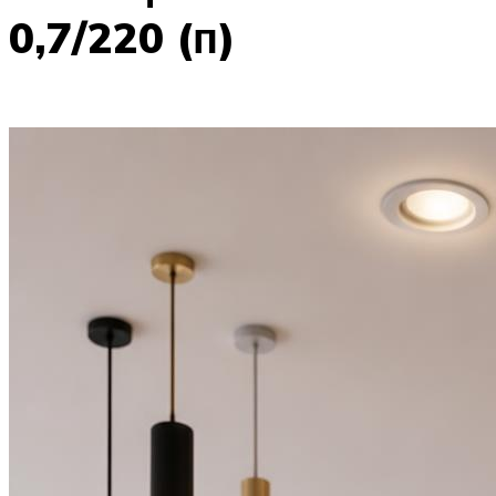
0,7/​220 (п)