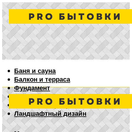
Баня и сауна
Балкон и терраса
Фундамент
Ворота и забор
Дизайн интерьера
Ландшафтный дизайн