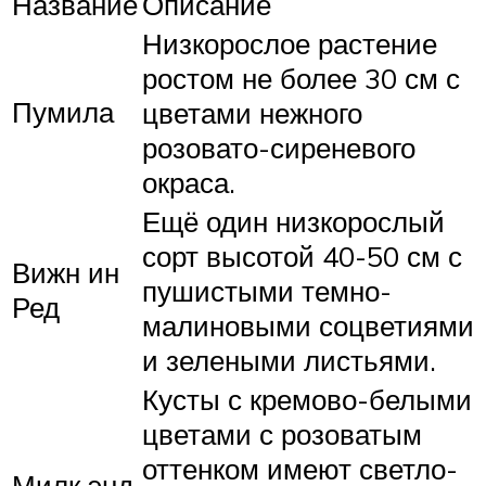
Название
Описание
Низкорослое растение
ростом не более 30 см с
Пумила
цветами нежного
розовато-сиреневого
окраса.
Ещё один низкорослый
сорт высотой 40-50 см с
Вижн ин
пушистыми темно-
Ред
малиновыми соцветиями
и зелеными листьями.
Кусты с кремово-белыми
цветами с розоватым
оттенком имеют светло-
Милк энд