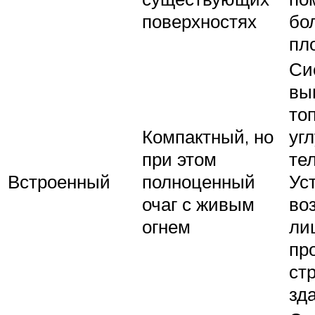
поверхностях
бо
пл
Си
вы
то
Компактный, но
уг
при этом
те
Встроенный
полноценный
Ус
очаг с живым
во
огнем
ли
пр
ст
зд