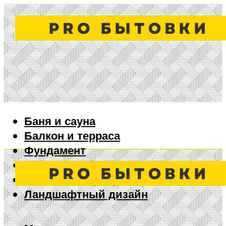
Баня и сауна
Балкон и терраса
Фундамент
Ворота и забор
Дизайн интерьера
Ландшафтный дизайн