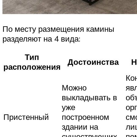
По месту размещения камины
разделяют на 4 вида:
Тип
Достоинства
Н
расположения
Ко
Можно
яв
выкладывать в
об
уже
ор
Пристенный
построенном
см
здании на
ли
существующих
по