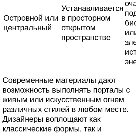
оч
Устанавливается
по
Островной или
в просторном
би
центральный
открытом
ил
пространстве
эл
ис
эн
Современные материалы дают
возможность выполнять порталы с
живым или искусственным огнем
различных стилей в любом месте.
Дизайнеры воплощают как
классические формы, так и