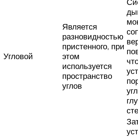
Си
ды
мо
Является
со
разновидностью
ве
пристенного, при
по
Угловой
этом
чт
используется
ус
пространство
по
углов
угл
гл
ст
За
ус