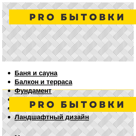
Баня и сауна
Балкон и терраса
Фундамент
Ворота и забор
Дизайн интерьера
Ландшафтный дизайн