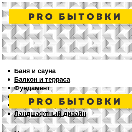
Баня и сауна
Балкон и терраса
Фундамент
Ворота и забор
Дизайн интерьера
Ландшафтный дизайн