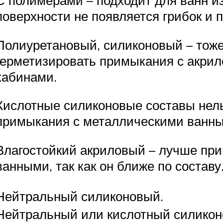
С полимерами – подходит для ванн из 
поверхности не появляется грибок и 
Полиуретановый, силиконовый – тоже
герметизировать примыкания с акри
кабинами.
Кислотные силиконовые составы нель
примыкания с металлическими ванн
Влагостойкий акриловый – лучше при
ванными, так как он ближе по составу
Нейтральный силиконовый.
Нейтральный или кислотный силикон