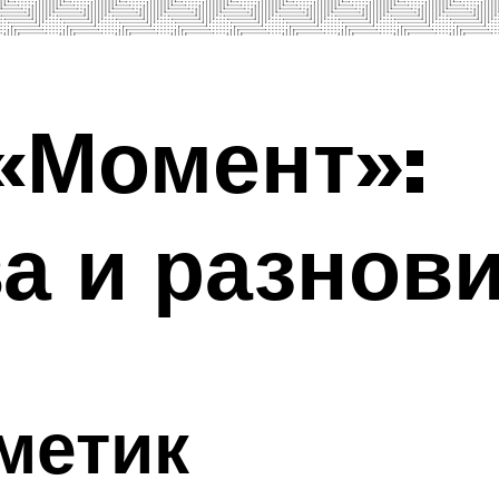
«Момент»:
а и разнов
рметик