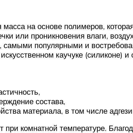
я масса на основе полимеров, котора
чки или проникновения влаги, возду
ву, самыми популярными и востребов
искусственном каучуке (силиконе) и
астичность,
верждение состава,
йства материала, в том числе адгези
 при комнатной температуре. Благода