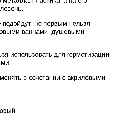
металла, пластика, а на его
плесень.
 подойдут, но первым нельзя
ловыми ваннами, душевыми
зя использовать для герметизации
ыми.
менять в сочетании с акриловыми
.
овый.