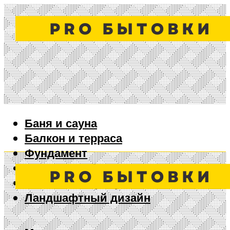
Баня и сауна
Балкон и терраса
Фундамент
Ворота и забор
Дизайн интерьера
Ландшафтный дизайн