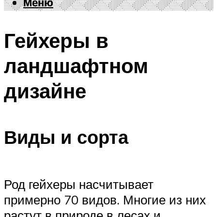
Меню
Меню
Гейхеры в
ландшафтном
дизайне
Виды и сорта
Род гейхеры насчитывает
примерно 70 видов. Многие из них
растут в природе в лесах и