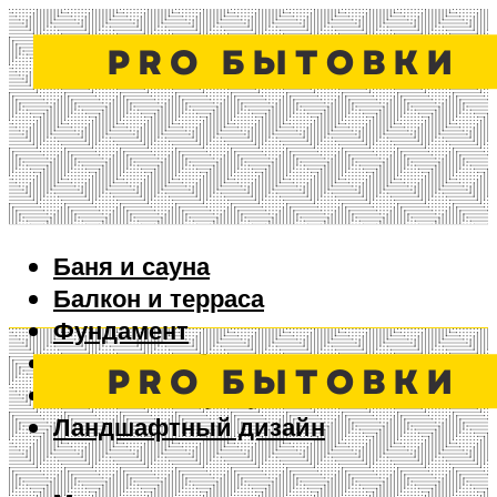
Баня и сауна
Балкон и терраса
Фундамент
Ворота и забор
Дизайн интерьера
Ландшафтный дизайн