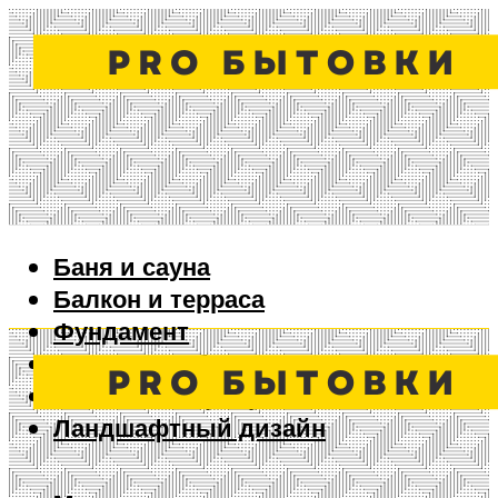
Баня и сауна
Балкон и терраса
Фундамент
Ворота и забор
Дизайн интерьера
Ландшафтный дизайн