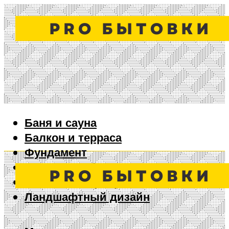
Баня и сауна
Балкон и терраса
Фундамент
Ворота и забор
Дизайн интерьера
Ландшафтный дизайн