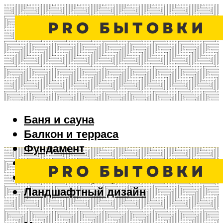
Баня и сауна
Балкон и терраса
Фундамент
Ворота и забор
Дизайн интерьера
Ландшафтный дизайн