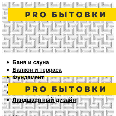
Баня и сауна
Балкон и терраса
Фундамент
Ворота и забор
Дизайн интерьера
Ландшафтный дизайн