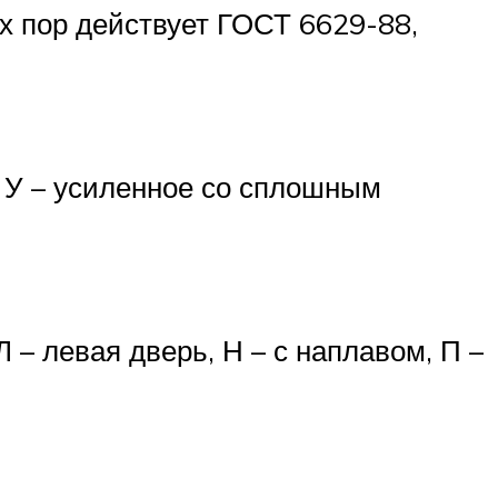
х пор действует ГОСТ 6629-88,
я, У – усиленное со сплошным
– левая дверь, Н – с наплавом, П –