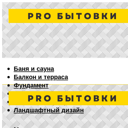
Баня и сауна
Балкон и терраса
Фундамент
Ворота и забор
Дизайн интерьера
Ландшафтный дизайн