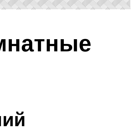
мнатные
лий