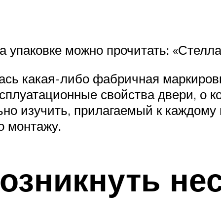
 упаковке можно прочитать: «Стелла
лась какая-либо фабричная маркировк
ксплуатационные свойства двери, о к
ьно изучить, прилагаемый к каждому
о монтажу.
возникнуть не