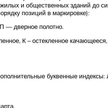
жилых и общественных зданий до си
порядку позиций в маркировке):
 П — дверное полотно.
екленное, К – остекленное качающеес
ополнительные буквенные индексы: Л 
арта.