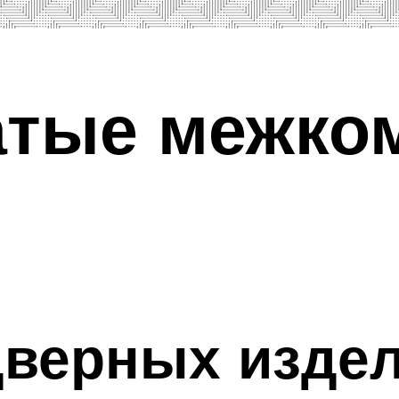
атые межко
дверных изде