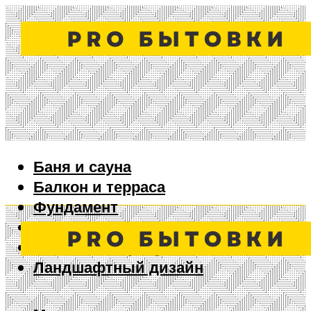
Баня и сауна
Балкон и терраса
Фундамент
Ворота и забор
Дизайн интерьера
Ландшафтный дизайн