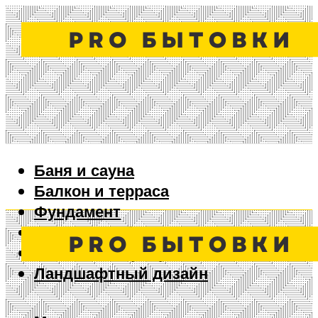
Баня и сауна
Балкон и терраса
Фундамент
Ворота и забор
Дизайн интерьера
Ландшафтный дизайн