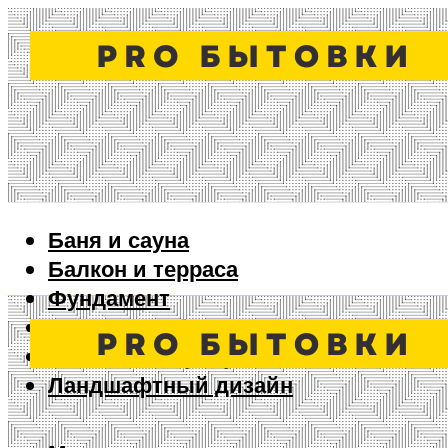
Баня и сауна
Балкон и терраса
Фундамент
Ворота и забор
Дизайн интерьера
Ландшафтный дизайн