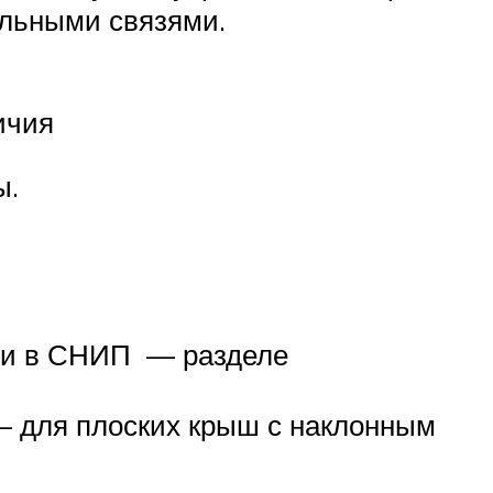
ельными связями.
ичия
ы.
йти в СНИП — разделе
 — для плоских крыш с наклонным