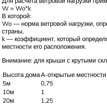
Для расчета ветровой нагрузки пр
W = Wo*k
В которой:
Wo — норма ветровой нагрузки, оп
страны,
k — коэффициент, который определя
местности его расположения.
Внимание: для крыши с крутыми скл
Высота дома
А-открытые местности 
5м
0,75
10м
1
20м
1,25