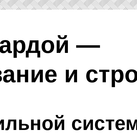
сардой —
ание и стр
ильной систе