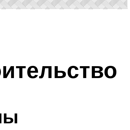
оительство
мы