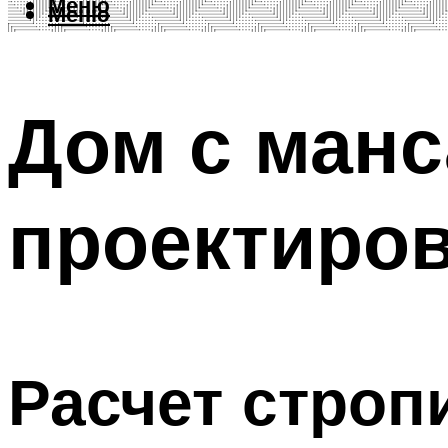
Меню
Меню
Дом с ман
проектиров
Расчет строп