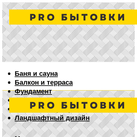
Баня и сауна
Балкон и терраса
Фундамент
Ворота и забор
Дизайн интерьера
Ландшафтный дизайн