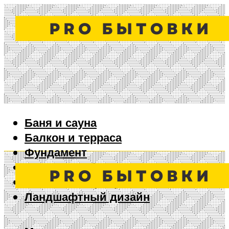
Баня и сауна
Балкон и терраса
Фундамент
Ворота и забор
Дизайн интерьера
Ландшафтный дизайн